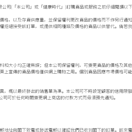
限公司(「本公司」或「健康時代」)訂購貨品或服務之前仔細閱讀以
價格，以及存貨供應量，並保留權利更改貨品的價格而不作另行通
權拒絕接受該訂單，或提供相同種類及價格的貨品以供替代。倘若
料和大小均正確無誤；但本公司保留權利，可變更貨品的價格及其
頁上宣傳的貨品價格僅供網上購物之用。個別貨品因應市場價格可
異，概以最終發出的銷售單為準。本公司可不時設定顧客的信用限
付款。本公司可於任何時間變更網上商店的付款方式而毋須預先通知。
郵地址向閣下致電或發送電郵以確認我們已收到閣下的訂單。該來