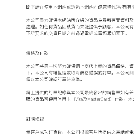
閣下請在使用本網站或透過本網站向健康時代(香港)有
本公司盡力確保本網站所介紹的貨品為最新有關資料及
處理。如任何貨品因缺貨而未能提供予顧客，本公司有
下所要求的交貨日期之前透過電話或電郵通知閣下。
價格及付款
本公司將盡一切努力確保網上商店上載的貨品價格、資
下，本公司有權拒絕或取消價格錯誤的訂單。本公司網
價以本公司確認訂單時為準。
網上提供的訂單記錄與本公司最終發出的銷售單如有差
購的貨品可使用信用卡（Visa及MasterCard）
訂購確認
當客戶成功訂貨後，本公司根據客戶所提供之電話或電