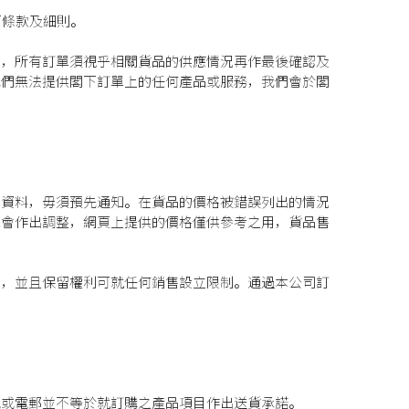
下條款及細則。
知，所有訂單須視乎相關貨品的供應情況再作最後確認及
我們無法提供閣下訂單上的任何產品或服務，我們會於閣
他資料，毋須預先通知。在貨品的價格被錯誤列出的情況
能會作出調整，網頁上提供的價格僅供參考之用，貨品售
額，並且保留權利可就任何銷售設立限制。通過本公司訂
電或電郵並不等於就訂購之產品項目作出送貨承諾。