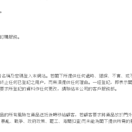
。
訂購服務。
者名稱及密碼登入本網站。若閣下所提供任何過時、錯誤、不實、或
終止任何已登記之用户，而無須提供任何理由。一經登記，即表示閣
要求所登記的資料作任何更改，請聯絡本公司的客戶服務部。
品的所有風險在貨品送抵後轉移給顧客，若顧客要求將貨品放於門
、暴亂、戰爭、政府政策、罷工、海關扣查)而未能為閣下提供所需