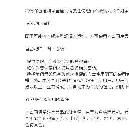
我們保留權利可全權酌情就任何理由不接納或取消訂單
登記個人資料
閣下可能於本網站登記個人資料，方可使用本公司產品
當登記時，閣下必須：
提供準確、完整及最新的登記資料;
確保妥善保存個人使用者名稱及密碼;
授權我們假設只有您或您授權的人士使用閣下的使用
購服務。本公司有絕對酌情權拒絕任何新用户之申請及
歲或以上，並有構成具法律約束力合約的能力。如閣下
產品擁有權及風險責任
本公司保留該等貨品的所有權，直至客戶結清貨款。貨
司不能控制的情況(包括由於天災、火災、水災、意外
任何責任。